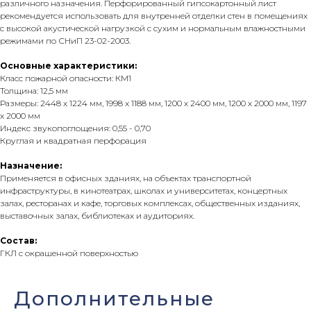
различного назначения. Перфорированный гипсокартонный лист
рекомендуется использовать для внутренней отделки стен в помещениях
с высокой акустической нагрузкой с сухим и нормальным влажностными
режимами по СНиП 23-02-2003.
Основные характеристики:
Класс пожарной опасности: КМ1
Толщина: 12,5 мм
Размеры: 2448 х 1224 мм, 1998 х 1188 мм, 1200 х 2400 мм, 1200 х 2000 мм, 1197
х 2000 мм
Индекс звукопоглощения: 0,55 - 0,70
Круглая и квадратная перфорация
Назначение:
Применяется в офисных зданиях, на объектах транспортной
инфраструктуры, в кинотеатрах, школах и университетах, концертных
залах, ресторанах и кафе, торговых комплексах, общественных изданиях,
выставочных залах, библиотеках и аудиториях.
Состав:
ГКЛ с окрашенной поверхностью
Дополнительные