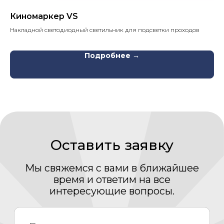
согласие на обработку Ваших
персональных
данных
Киномаркер VS
CH
Даю согласие на получение рассылки новостей и
Накладной светодиодный светильник для подсветки проходов
Кре
полезных материалов
Подробнее →
Отправить
Каталог
Медиаматериалы
О компании
Проекты
Новости
Проектирование