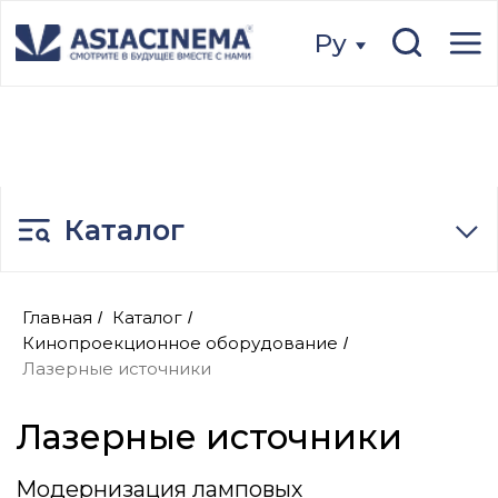
Ру
Ру
Каталог
Лазерные источники
Главная
Каталог
/
/
Кинопроекционное оборудование
/
Модернизация ламповых
Лазерные источники
кинопроекторов с установкой лазерного
источника света позволяет кинотеатрам
перейти на современную лазерную
проекцию без замены существующего
оборудования. Такое решение
обеспечивает стабильный уровень