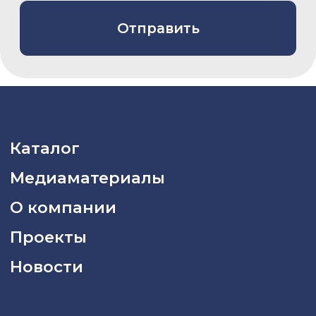
Сервисный центр
8 800 775 80 81
info@asiacinema.ru
Задать вопрос
Политика конфиденциальности
2026 © «Азия Синема»
Разработка сайта –
Вангер.рф