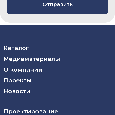
8 800 775 80 81
info@asiacinema.ru
Задать вопрос
Политика конфиденциальности
2026 © «Азия Синема»
Разработка сайта –
Вангер.рф