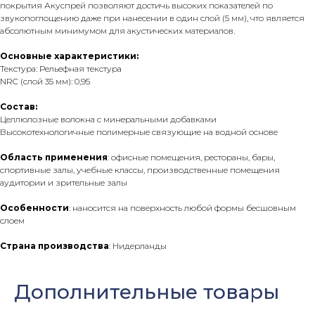
покрытия Акуспрей позволяют достичь высоких показателей по
звукопоглощению даже при нанесении в один слой (5 мм), что является
абсолютным минимумом для акустических материалов.
Основные характеристики:
Текстура: Рельефная текстура
NRC (слой 35 мм): 0,95
Состав:
Целлюлозные волокна с минеральными добавками
Высокотехнологичные полимерные связующие на водной основе
Область применения
: офисные помещения, рестораны, бары,
спортивные залы, учебные классы, производственные помещения
аудитории и зрительные залы
Особенности
: наносится на поверхность любой формы бесшовным
слоем
Страна производства
: Нидерланды
Дополнительные товары
Оставить заявку