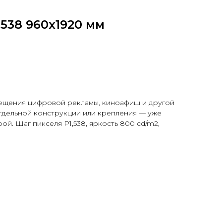
538 960x1920 мм
ещения цифровой рекламы, киноафиш и другой
тдельной конструкции или крепления — уже
й. Шаг пикселя P1,538, яркость 800 cd/m2,