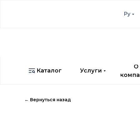
Ру
Ру
О
Каталог
Услуги
компа
О
Каталог
Услуги
компа
← Вернуться назад