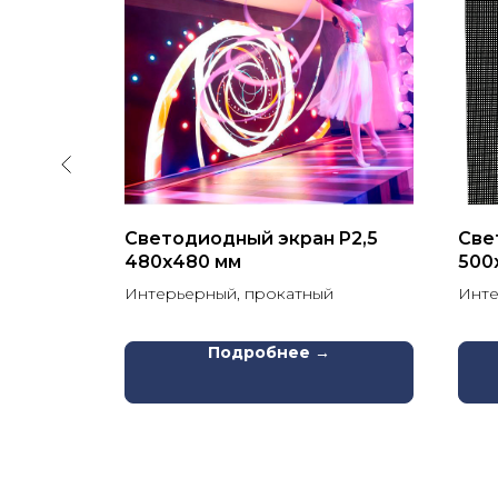
 P2.5
Светодиодный экран P2,5
Све
480х480 мм
500
рный
Интерьерный, прокатный
Инте
Подробнее →