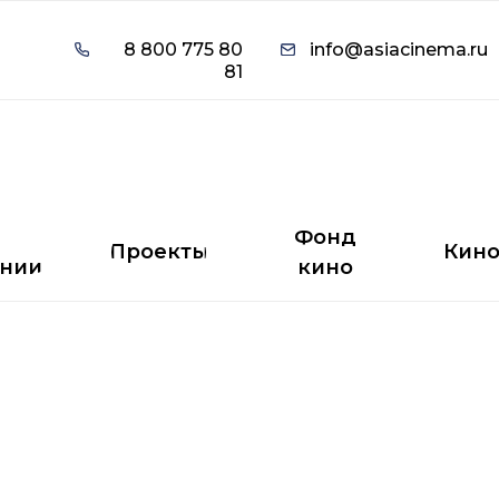
8 800 775 80
info@asiacinema.ru
8 800 775 80
info@asiacinema.ru
81
81
Фонд
Проекты
Кино
нии
кино
Фонд
Проекты
Кин
нии
кино