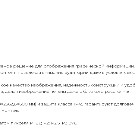
ивное решение для отображения графической информации, 
контент, привлекая внимание аудитории даже в условиях вы
кое качество изображения, надежность конструкции и удоб
, делая изображение четким даже с близкого расстояния.
×2362,8×600 мм) и защита класса IP45 гарантируют долговеч
 монтаж.
м пикселя P1,86; P2; P2,5; P3,076.