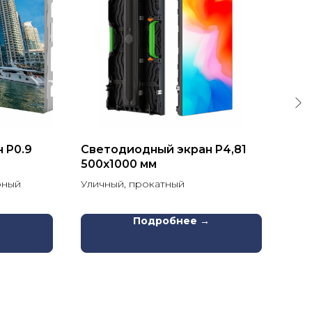
 P0.9
Светодиодный экран P4,81
Све
500х1000 мм
640
рный
Уличный, прокатный
Инт
→
Подробнее →