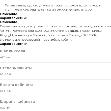
Панель светодиодного уличного прокатного экрана, шаг пикселя
P4,81. Размер панели 500 х 1000 мм, степень защиты IP 65/54
Описание
Характеристики
Описание
Панель светодиодного уличного прокатного экрана, шаг между пикселями
4,81 мм. Размер панели 500 х 1000 мм. Степень защиты IP65/54. Диоды
Kinglight, коннекторы Seetronic, блок питания G-energy JPS 200P,
силиконовые морозоустойчивые гибкие кабели.
Характеристики
Шаг пикселя
4,81 мм
Оставить заявку
Мы свяжемся с вами в ближайшее
Степень защиты
время и ответим на все
IP 65/54
интересующие вопросы.
Высота кабинета
1000 мм
Ширина кабинета
+7
500 мм