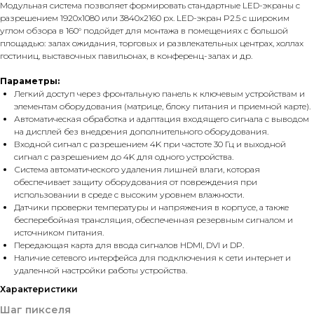
Модульная система позволяет формировать стандартные LED-экраны с
разрешением 1920x1080 или 3840x2160 px. LED-экран P2.5 с широким
углом обзора в 160° подойдет для монтажа в помещениях с большой
площадью: залах ожидания, торговых и развлекательных центрах, холлах
гостиниц, выставочных павильонах, в конференц-залах и др.
Параметры:
Легкий доступ через фронтальную панель к ключевым устройствам и
элементам оборудования (матрице, блоку питания и приемной карте).
Автоматическая обработка и адаптация входящего сигнала с выводом
на дисплей без внедрения дополнительного оборудования.
Входной сигнал с разрешением 4K при частоте 30 Гц и выходной
сигнал с разрешением до 4K для одного устройства.
Система автоматического удаления лишней влаги, которая
обеспечивает защиту оборудования от повреждения при
использовании в среде с высоким уровнем влажности.
Датчики проверки температуры и напряжения в корпусе, а также
бесперебойная трансляция, обеспеченная резервным сигналом и
источником питания.
Передающая карта для ввода сигналов HDMI, DVI и DP.
Наличие сетевого интерфейса для подключения к сети интернет и
удаленной настройки работы устройства.
Характеристики
Шаг пикселя