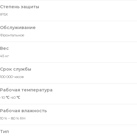
Степень защиты
IP5X
Обслуживание
Фронтальное
Вес
45 кг
Срок службы
100 000 часов
Оставить заявку
Мы свяжемся с вами в ближайшее
Рабочая температура
время и ответим на все
-10 ℃-40 ℃
интересующие вопросы.
Рабочая влажность
10 % ~ 80 % RH
Тип