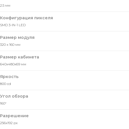
2.5 мм
Конфигурация пикселя
SMD 3-IN-1 LED
Размер модуля
320 х 160 мм
Размер кабинета
640x480x69 мм
Яркость
800 cd
Угол обзора
160°
Разрешение
256x192 px