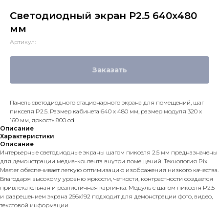
Светодиодный экран P2.5 640х480
мм
Артикул:
Заказать
Панель светодиодного стационарного экрана для помещений, шаг
пикселя P2.5. Размер кабинета 640 х 480 мм, размер модуля 320 х
160 мм, яркость 800 cd
Описание
Характеристики
Описание
Интерьерные светодиодные экраны шагом пикселя 2.5 мм предназначены
для демонстрации медиа-контента внутри помещений. Технология Pix
Master обеспечивает легкую оптимизацию изображения низкого качества.
Благодаря высокому уровню яркости, четкости, контрастности создается
привлекательная и реалистичная картинка. Модуль с шагом пикселя P2.5
и разрешением экрана 256x192 подходит для демонстрации фото, видео,
текстовой информации.