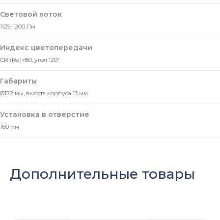
Мы свяжемся с вами в ближайшее
Световой поток
время и ответим на все
интересующие вопросы.
1125-1200 Лм
Индекс цветопередачи
CRI(Ra)>80, угол 120°
Габариты
+7
Ø172 мм, высота корпуса 13 мм
Установка в отверстие
160 мм
Дополнительные товары
Нажимая кнопку «Отправить» Вы даете свое
согласие на обработку Ваших
персональных
данных