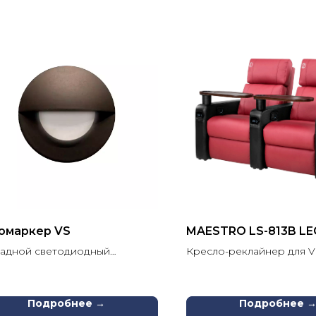
омаркер VS
MAESTRO LS-813B L
адной светодиодный
Кресло-реклайнер для V
ильник для подсветки
ходов
Подробнее →
Подробнее 