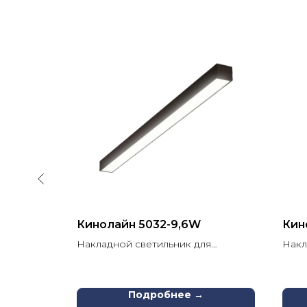
 товар
Кинолайн 5032-9,6W
Кин
Накладной светильник для
Накл
освещения кинозалов
свет
про
Подробнее →