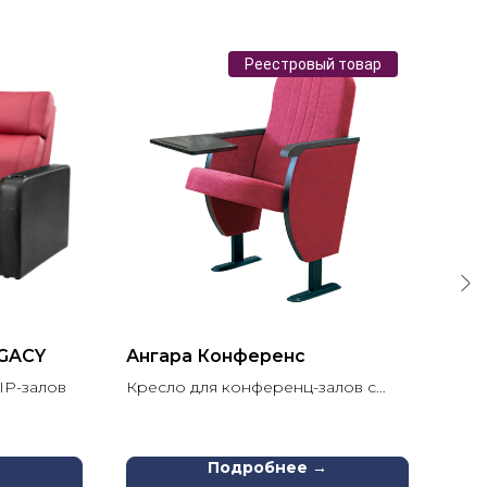
Реестровый товар
EGACY
Ангара Конференс
Кин
IP-залов
Кресло для конференц-залов с
Нак
откидным столиком
сту
→
Подробнее →