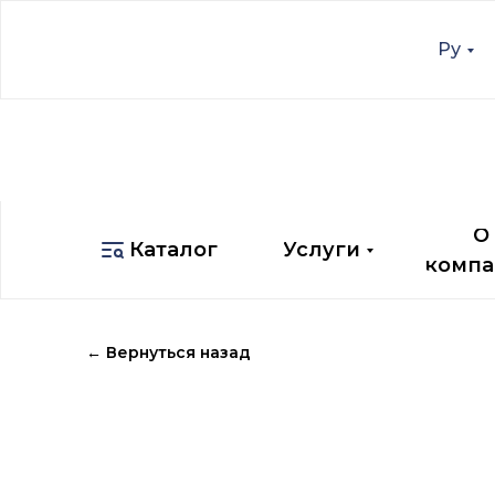
Ру
Ру
О
Каталог
Услуги
компа
О
Каталог
Услуги
компа
← Вернуться назад