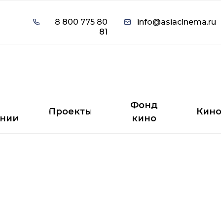
8 800 775 80
info@asiacinema.ru
8 800 775 80
info@asiacinema.ru
81
81
Фонд
Проекты
Кино
нии
кино
Фонд
Проекты
Кин
нии
кино