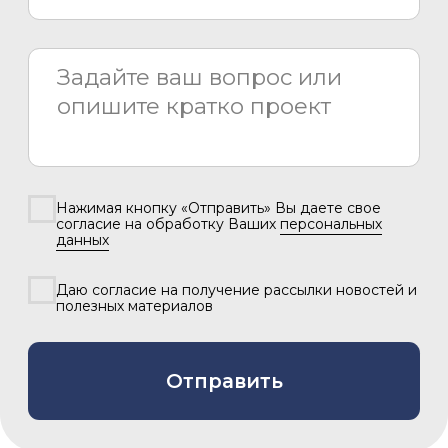
2026 © «Азия Синема»
Разработка сайта –
Вангер.рф