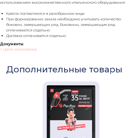
использованием высококачественного итальянского оборудования
Кресла поставляются в разобранном виде
При формировании заказа необходимо учитывать количество
боковин, завершающих ряд. Боковины, завершающие ряд
оплачиваются отдельно
Доставка оплачивается отдельно
Документы
> Цвета капровелюр
Оставить заявку
Мы свяжемся с вами в ближайшее
время и ответим на все
Дополнительные товары
интересующие вопросы.
+7