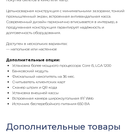
Цельносварная конструкция с минимальными зазорами, тонкий
промышленный экран, встроенная антивандальная касса.
Современный дизайн гармонично вписывается в интерьер, а
продуманная конструкция гарантирует надёжность и
долговечность оборудования.
Доступен в нескольких вариантах:
— напольное или настенное
Дополнительные опции:
Установка более мощного процессора: Core i5, LGA 1200
Банковский модуль
Фискальный накопитель на 36 мес.
Считыватель клиентских карт
Сканер штрих и QR кода
Установка внешней кассы
Встроенная камера широкоугольная IP/ Web
Источник бесперебойного питания 650 ВA
Дополнительные товары
Оставить заявку