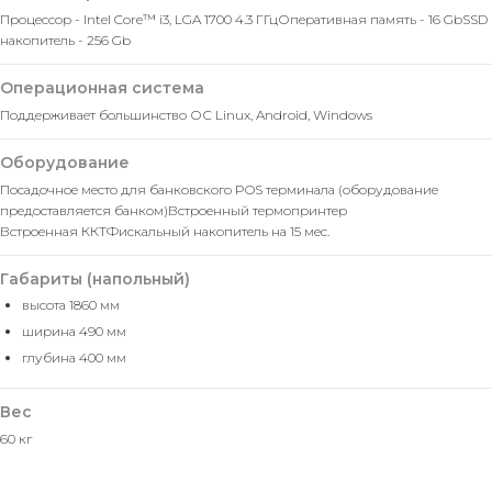
Процессор - Intel Core™ i3, LGA 1700 4.3 ГГц
Оперативная память - 16 Gb
SSD
накопитель - 256 Gb
Операционная система
Поддерживает большинство ОС Linux, Android, Windows
Оборудование
Посадочное место для банковского POS терминала (оборудование
предоставляется банком)
Встроенный термопринтер
Встроенная ККТ
Фискальный накопитель на 15 мес.
Габариты (напольный)
высота 1860 мм
ширина 490 мм
глубина 400 мм
Оставить заявку
Вес
Мы свяжемся с вами в ближайшее
время и ответим на все
60 кг
интересующие вопросы.