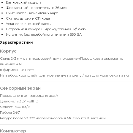
Банковский модуль
Фискальный накопитель на 36 мес.
Считыватель клиентских карт
Сканер штрих и QR кода
Установка внешней кассы
Встроенная камера широкоугольная IP/ Web
Источник бесперебойного питания 650 ВA
Характеристики
Корпус
Сталь 2-3 мм с антикоррозийным покрытием
Порошковая окраска по
линейке RAL
в фирменные цвета
На выбор: кронштейн для крепление на стену /
нога для установки на пол
Сенсорный экран
Промышленная матрица класс А
Диагональ 31,5” FullHD
Яркость 500 кд/м
Работа 24\7
Ресурс более 50 000 часов
Технология MultiTouch 10 касаний
Компьютер