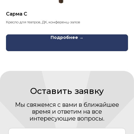
Отправить
Сарма С
Н
Кресло для театров, ДК, конференц-залов
На
Каталог
Подробнее →
Медиаматериалы
О компании
Проекты
Новости
Проектирование
Монтаж
Сервисный центр