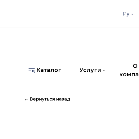
Ру
Ру
О
Каталог
Услуги
компа
О
Каталог
Услуги
компа
← Вернуться назад