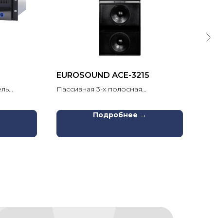
EUROSOUND АCE-3215
EU
ель
Пассивная 3-х полосная
Аку
акустическая система, линейка
Премиум
→
Подробнее →