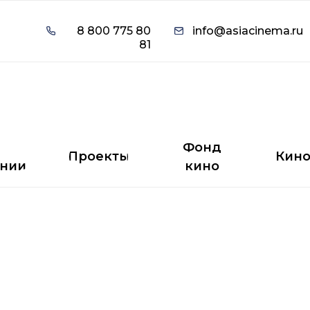
8 800 775 80
info@asiacinema.ru
8 800 775 80
info@asiacinema.ru
81
81
Фонд
Проекты
Кино
нии
кино
Фонд
Проекты
Кин
нии
кино