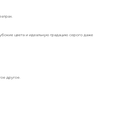
атрах.
убокие цвета и идеальную градацию серого даже
ое другое.