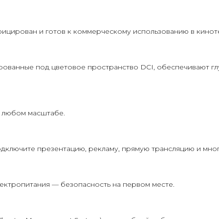
цирован и готов к коммерческому использованию в киноте
рованные под цветовое пространство DCI, обеспечивают гл
и любом масштабе.
одключите презентацию, рекламу, прямую трансляцию и мног
ектропитания — безопасность на первом месте.