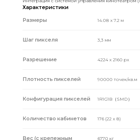
Интеграция с системой управления кинотеатром (
Характеристики
Размеры
14.08 х 7.2 м
Шаг пикселя
3,3 мм
Разрешение
4224 х 2160 px
Плотность пикселей
90000 точек/кв.м
Конфигурация пикселей
1R1G1B（SMD）
Количество кабинетов
176 (22 х 8)
Вес (с крепежным
6770 кг