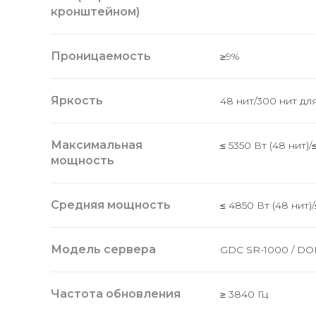
кронштейном)
Проницаемость
≥9%
Яркость
48 нит/300 нит д
Максимальная
≤ 5350 Вт (48 нит)/
мощность
Средняя мощность
≤ 4850 Вт (48 нит)/
Модель сервера
GDC SR-1000 / D
Частота обновления
≥ 3840 Гц