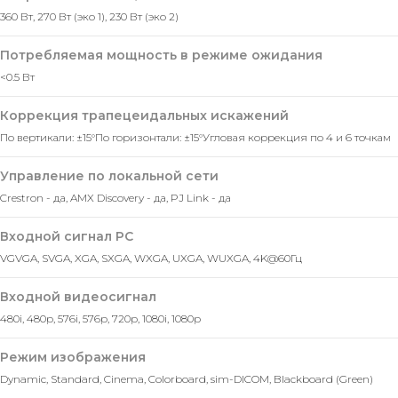
360 Вт, 270 Вт (эко 1), 230 Вт (эко 2)
Оставить заявку
Потребляемая мощность в режиме ожидания
Мы свяжемся с вами в ближайшее
время и ответим на все
<0.5 Вт
интересующие вопросы.
Коррекция трапецеидальных искажений
По вертикали: ±15°
По горизонтали: ±15°
Угловая коррекция по 4 и 6 точкам
Управление по локальной сети
+7
Crestron - да, AMX Discovery - да, PJ Link - да
Входной сигнал PC
VGVGA, SVGA, XGA, SXGA, WXGA, UXGA, WUXGA, 4K@60Гц
Входной видеосигнал
480i, 480p, 576i, 576p, 720p, 1080i, 1080p
Режим изображения
Dynamic, Standard, Cinema, Colorboard, sim-DICOM, Blackboard (Green)