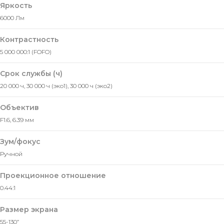
Яркость
6000 Лм
Контрастность
5 000 000:1 (FOFO)
Срок службы (ч)
20 000 ч, 30 000 ч (эко1), 30 000 ч (эко2)
Объектив
F1.6, 6.39 мм
Зум/фокус
Ручной
Проекционное отношение
0.44:1
Размер экрана
55-130”