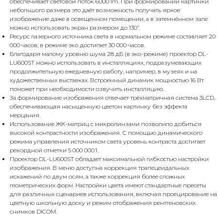
обеспечивает световой поток 6000 lm. При формировании картинки
небольшого размера это даёт возможность получать яркое
изображение даже в освещенном помещении, а в затемнённом зале
можно использовать экран размером до 130”.
Ресурс лазерного источника света в нормальном режиме составляет 20
000 часов, в режиме эко достигает 30 000 часов.
Благодаря малому уровню шума 28 дБ (в эко-режиме) проектор DL-
LU600ST можно использовать в инсталляциях, подразумевающих
продолжительную ежедневную работу, например, в музеях и на
художественных выставках. Встроенный динамик мощностью 16 Вт
поможет при необходимости озвучить инсталляцию.
За формирование изображения отвечает трёхматричная система 3LCD,
обеспечивающая насыщенную цветом картинку без эффекта
мерцания.
Использование ЖК-матриц с микролинзами позволило добиться
высокой контрастности изображения. С помощью динамического
режима управления источником света уровень контраста достигает
рекордной отметки 5 000 000:1.
Проектор DL-LU600ST обладает максимальной гибкостью настройки
изображения. В меню доступна коррекция трапецеидальных
искажений по двум осям, а также коррекция более сложных
геометрических форм. Настройки цвета имеют стандартные пресеты
для различных сценариев использования, включая проецирование на
цветную школьную доску и режим отображения рентгеновских
снимков DICOM.