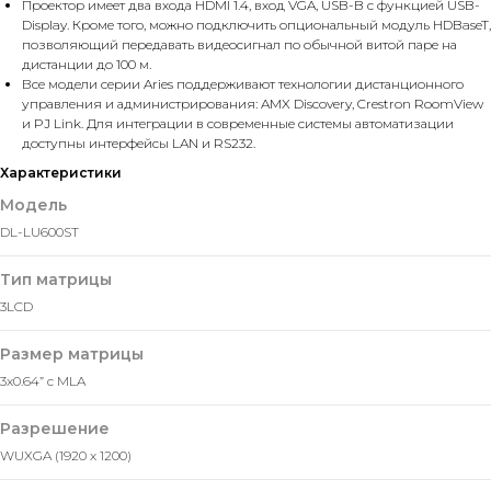
Проектор имеет два входа HDMI 1.4, вход VGA, USB-B с функцией USB-
Display. Кроме того, можно подключить опциональный модуль HDBaseT,
позволяющий передавать видеосигнал по обычной витой паре на
дистанции до 100 м.
Все модели серии Aries поддерживают технологии дистанционного
управления и администрирования: AMX Discovery, Crestron RoomView
и PJ Link. Для интеграции в современные системы автоматизации
доступны интерфейсы LAN и RS232.
Характеристики
Модель
DL-LU600ST
Тип матрицы
3LCD
Размер матрицы
3x0.64” c MLA
Разрешение
WUXGA (1920 x 1200)