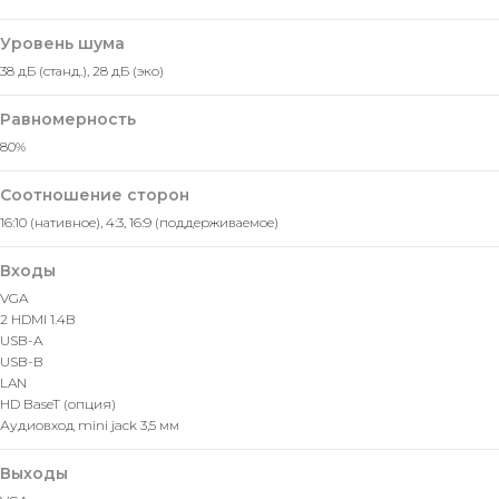
Уровень шума
38 дБ (станд.), 28 дБ (эко)
Равномерность
80%
Соотношение сторон
16:10 (нативное), 4:3, 16:9 (поддерживаемое)
Входы
VGA
2 HDMI 1.4B
USB-A
USB-B
LAN
HD BaseT (опция)
Аудиовход mini jack 3,5 мм
Выходы