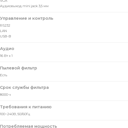
VGA
Аудиовыход mini jack 3,5 мм
Управление и контроль
RS232
LAN
USB-B
Аудио
16 Вт х 1
Пылевой фильтр
Есть
Срок службы фильтра
8000 ч
Требования к питанию
100~240В, 50/60Гц
Потребляемая мощность