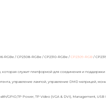
306-RGBe / CP2308-RGBe / CP2310-RGBe /
CP2309-RGB
/ CP231
мы, которая служит платформой для соединения и поддержк
тента, управление лампой, управление DMD матрицей, мони
alth/GPIO,TP Power, TP Video (VGA & DVI), Management, USB