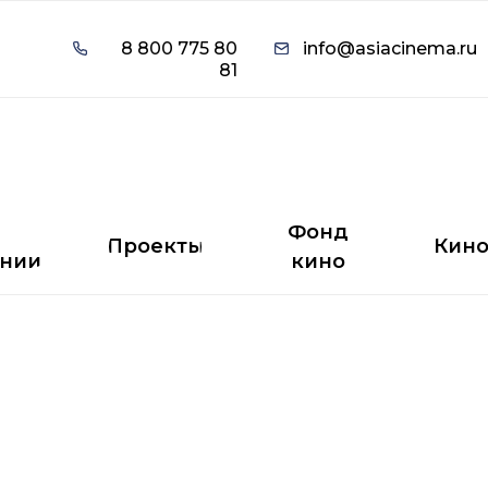
8 800 775 80
info@asiacinema.ru
8 800 775 80
info@asiacinema.ru
81
81
Фонд
Проекты
Кино
нии
кино
Фонд
Проекты
Кин
нии
кино