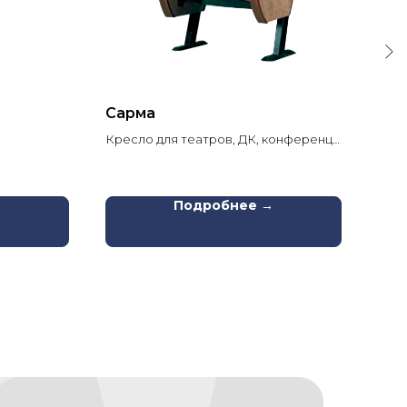
Сарма
Си
ти
Кресло для театров, ДК, конференц-
«Эр
залов
циф
→
Подробнее →