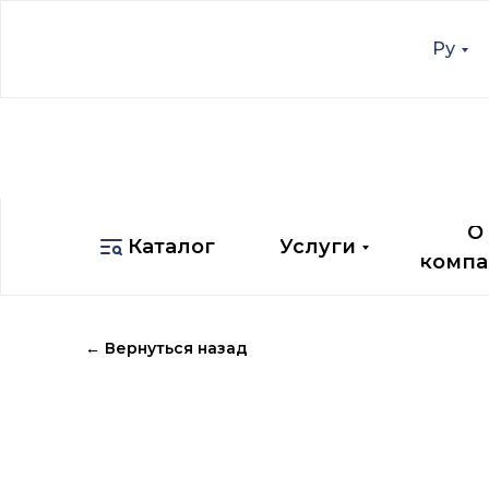
Ру
Ру
О
Каталог
Услуги
компа
О
Каталог
Услуги
компа
← Вернуться назад