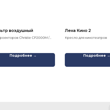
ьтр воздушный
Лена Кино 2
роекторов Christie CP2000M /
Кресло для кинотеатров
0 / CP2215 / Solaria One
Подробнее →
Подробнее 