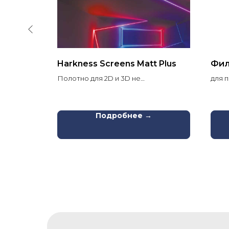
CREEN,
Harkness Screens Matt Plus
Фил
Полотно для 2D и 3D не
для п
поляризационной проекции
CP221
ый,
Подробнее →