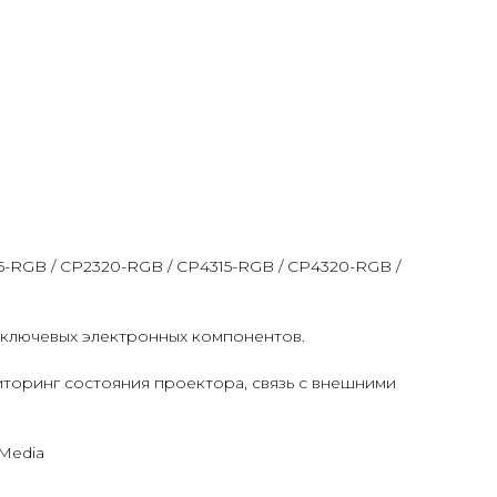
5-RGB / CP2320-RGB / CP4315-RGB / CP4320-RGB /
и ключевых электронных компонентов.
торинг состояния проектора, связь с внешними
 Media