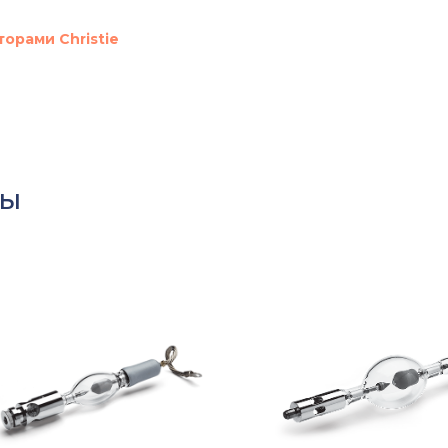
орами Christie
ры