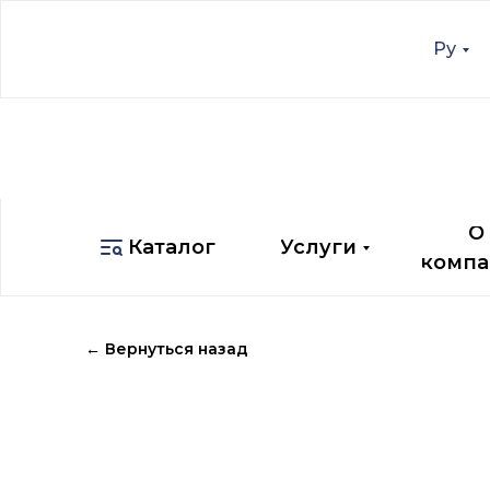
Ру
Ру
О
Каталог
Услуги
компа
О
Каталог
Услуги
компа
← Вернуться назад