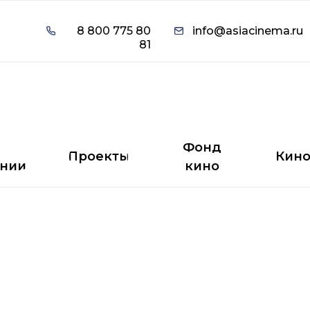
8 800 775 80
info@asiacinema.ru
8 800 775 80
info@asiacinema.ru
81
81
Фонд
Проекты
Кино
нии
кино
Фонд
Проекты
Кин
нии
кино