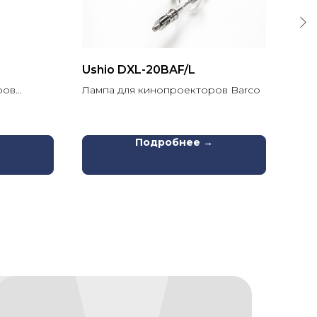
Ushio DXL-20BAF/L
Ray
ров
Лампа для кинопроекторов Barco
Лам
Chris
→
Подробнее →