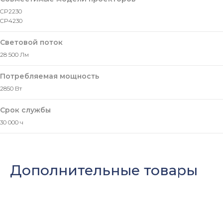
CP2230
CP4230
Световой поток
28 500 Лм
Потребляемая мощность
2850 Вт
Срок службы
30 000 ч
Дополнительные товары
Оставить заявку
Мы свяжемся с вами в ближайшее
время и ответим на все
интересующие вопросы.