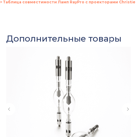
> Таблица совместимости Ламп RayPro с проекторами Christie
Оставить заявку
Дополнительные товары
Мы свяжемся с вами в ближайшее
время и ответим на все
интересующие вопросы.
+7