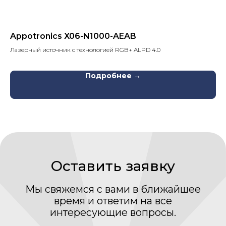
Appotronics X06-N1000-AEAB
10
Лазерный источник с технологией RGB+ ALPD 4.0
аку
Подробнее →
Нажимая кнопку «Отправить» Вы даете свое
согласие на обработку Ваших
персональных
данных
Даю согласие на получение рассылки новостей и
полезных материалов
Отправить
Каталог
Медиаматериалы