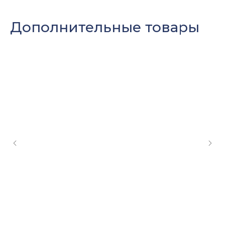
Дополнительные товары
Оставить заявку
Мы свяжемся с вами в ближайшее
время и ответим на все
интересующие вопросы.
+7