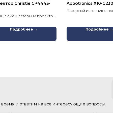
ектор Christie CP4445-
Appotronics X10-C23
Лазерный источник с те
00 люмен, лазерный проектор
RGB+ ALPD 4.0
экранов до 31 м, разрешение
4096х2160)
Подробнее →
Подробнее 
время и ответим на все интересующие вопросы.