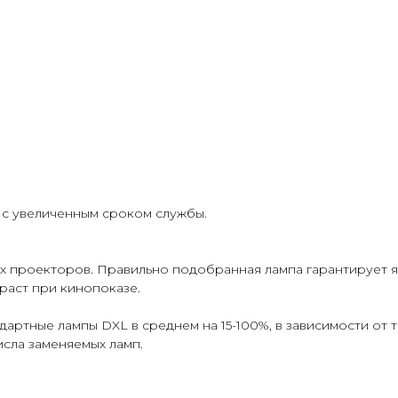
 с увеличенным сроком службы.
х проекторов. Правильно подобранная лампа гарантирует яр
раст при кинопоказе.
артные лампы DXL в среднем на 15-100%, в зависимости от т
исла заменяемых ламп.