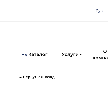
Ру
Ру
О
Каталог
Услуги
компа
О
Каталог
Услуги
компа
← Вернуться назад