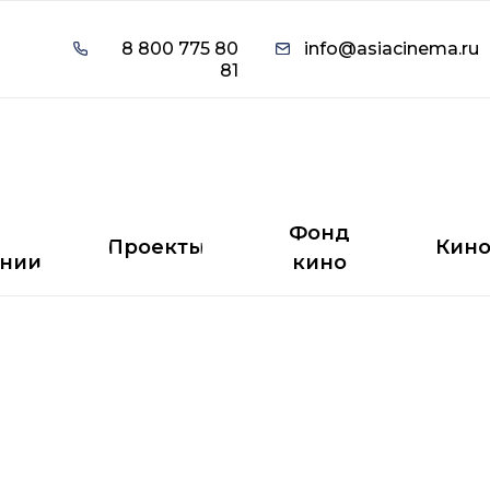
8 800 775 80
info@asiacinema.ru
8 800 775 80
info@asiacinema.ru
81
81
Фонд
Проекты
Кино
нии
кино
Фонд
Проекты
Кин
нии
кино