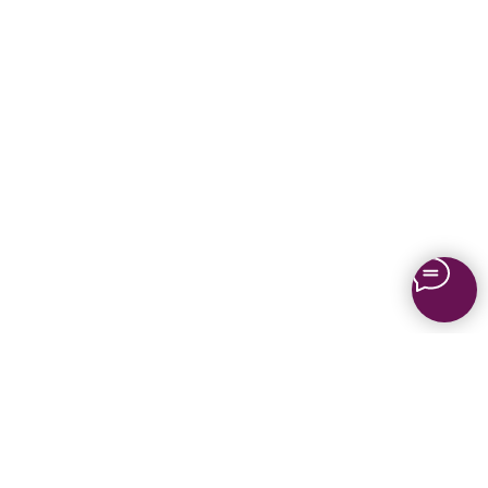
Задать вопрос
Политика конфиденциальности
2026 © «Азия Синема»
Разработка сайта –
Вангер.рф