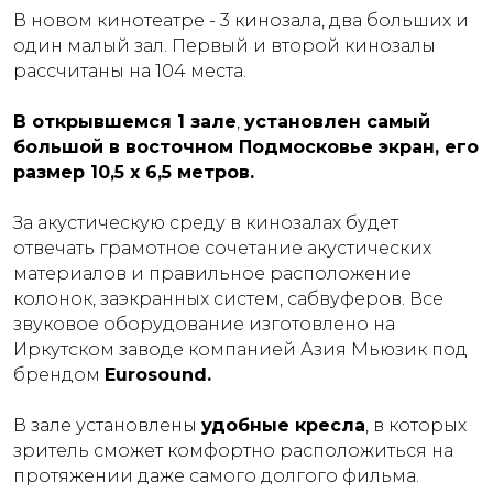
В новом кинотеатре - 3 кинозала, два больших и
один малый зал. Первый и второй кинозалы
рассчитаны на 104 места.
В открывшемся 1 зале
,
установлен самый
большой в восточном Подмосковье экран, его
размер 10,5 х 6,5 метров.
За акустическую среду в кинозалах будет
отвечать грамотное сочетание акустических
материалов и правильное расположение
колонок, заэкранных систем, сабвуферов. Все
звуковое оборудование изготовлено на
Иркутском заводе компанией Азия Мьюзик под
Оставить заявку
брендом
Eurosound.
Мы свяжемся с вами в ближайшее
В зале установлены
удобные кресла
, в которых
время и ответим на все
интересующие вопросы.
зритель сможет комфортно расположиться на
протяжении даже самого долгого фильма.