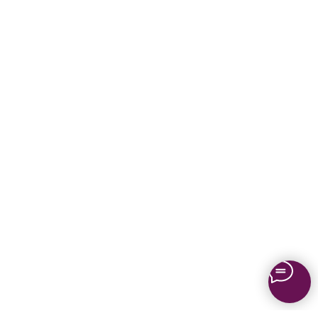
Даю согласие на получение рассылки новостей и
полезных материалов
Отправить
Каталог
Медиаматериалы
О компании
Проекты
Новости
Проектирование
Монтаж
Сервисный центр